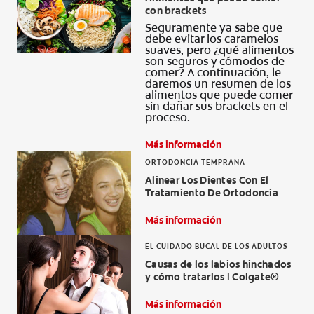
con brackets
CHEQUEO DE SALUD BUCAL
Seguramente ya sabe que
CORRESPONDENCIA DE PRODUCTOS
debe evitar los caramelos
suaves, pero ¿qué alimentos
son seguros y cómodos de
comer? A continuación, le
daremos un resumen de los
alimentos que puede comer
PROMOCIONES
sin dañar sus brackets en el
proceso.
SV (ES)
Más información
SUSCRÍBASE
ORTODONCIA TEMPRANA
Alinear Los Dientes Con El
Tratamiento De Ortodoncia
Más información
EL CUIDADO BUCAL DE LOS ADULTOS
Causas de los labios hinchados
y cómo tratarlos | Colgate®
Más información