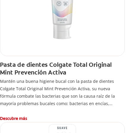
Pasta de dientes Colgate Total Original
Mint Prevención Activa
Mantén una buena higiene bucal con la pasta de dientes
Colgate Total Original Mint Prevención Activa, su nueva
fórmula combate las bacterias que son la causa raíz de la
mayoría problemas bucales como: bacterias en encías,
erosión de esmalte, placa dental, sarro dental, mal aliento y
caries.
Descubre más