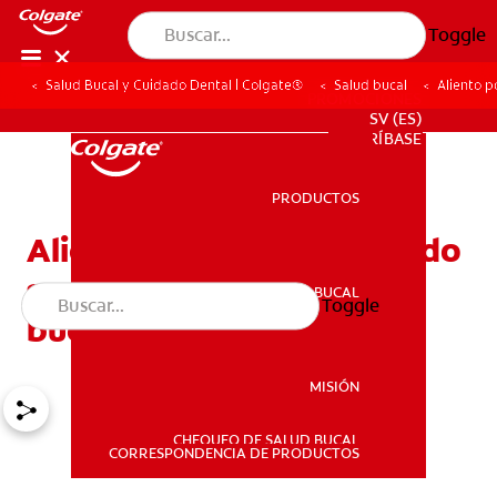
Toggle
Salud Bucal y Cuidado Dental | Colgate®
Salud bucal
Aliento p
PROMOCIONES
SV (ES)
SUSCRÍBASE
PRODUCTOS
PRODUCTOS
Aliento por cetosis: Cuando
su dieta afecta su salud
SALUD BUCAL
Toggle
SALUD BUCAL
bucal
MISIÓN
CHEQUEO DE SALUD BUCAL
MISIÓN
CORRESPONDENCIA DE PRODUCTOS