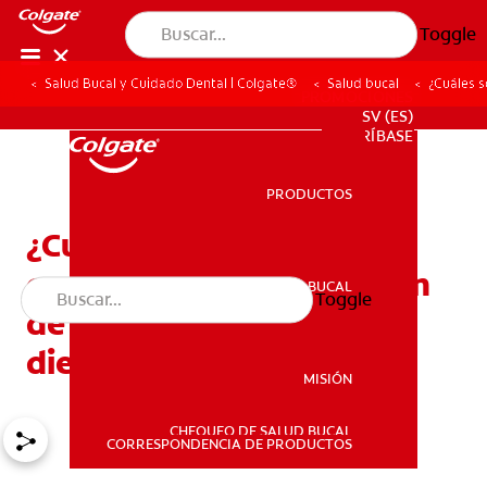
Toggle
Salud Bucal y Cuidado Dental | Colgate®
Salud bucal
¿Cuáles s
PROMOCIONES
SV (ES)
SUSCRÍBASE
PRODUCTOS
PRODUCTOS
¿Cuáles son las posibles
causas de una inflamación
SALUD BUCAL
Toggle
SALUD BUCAL
de encía alrededor de un
diente?
MISIÓN
CHEQUEO DE SALUD BUCAL
MISIÓN
CORRESPONDENCIA DE PRODUCTOS