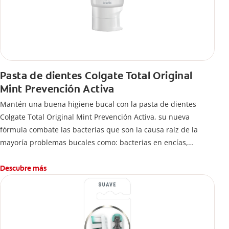
Pasta de dientes Colgate Total Original
Mint Prevención Activa
Mantén una buena higiene bucal con la pasta de dientes
Colgate Total Original Mint Prevención Activa, su nueva
fórmula combate las bacterias que son la causa raíz de la
mayoría problemas bucales como: bacterias en encías,
erosión de esmalte, placa dental, sarro dental, mal aliento y
caries.
Descubre más