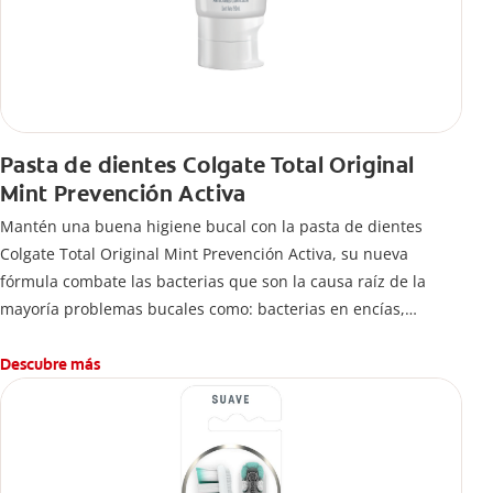
Pasta de dientes Colgate Total Original
Mint Prevención Activa
Mantén una buena higiene bucal con la pasta de dientes
Colgate Total Original Mint Prevención Activa, su nueva
fórmula combate las bacterias que son la causa raíz de la
mayoría problemas bucales como: bacterias en encías,
erosión de esmalte, placa dental, sarro dental, mal aliento y
caries.
Descubre más