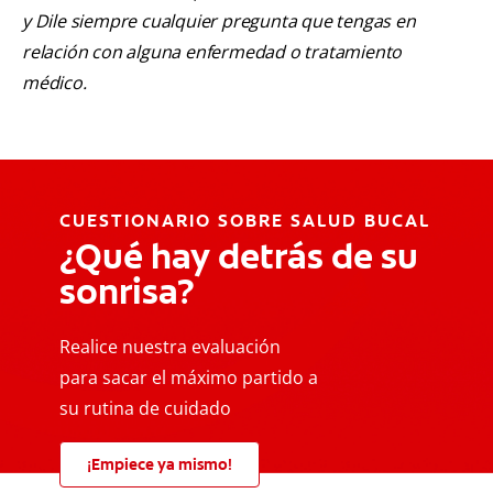
y Dile siempre cualquier pregunta que tengas en
relación con alguna enfermedad o tratamiento
médico.
CUESTIONARIO SOBRE SALUD BUCAL
¿Qué hay detrás de su
sonrisa?
Realice nuestra evaluación
para sacar el máximo partido a
su rutina de cuidado
¡Empiece ya mismo!