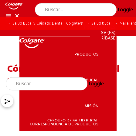
Toggle
Salud Bucal y Cuidado Dental | Colgate®
Salud bucal
Mal alien
PROMOCIONES
SV (ES)
SUSCRÍBASE
PRODUCTOS
PRODUCTOS
Cómo ayudar a eliminar el
mal aliento por estrés
SALUD BUCAL
Toggle
SALUD BUCAL
MISIÓN
CHEQUEO DE SALUD BUCAL
MISIÓN
CORRESPONDENCIA DE PRODUCTOS