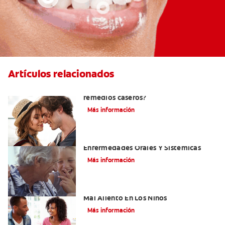
Artículos relacionados
¿Cómo quitar el mal aliento con
remedios caseros?
Más información
El Mal Aliento Y Su Relación Con Las
Enfermedades Orales Y Sistémicas
Más información
Cinco Razones Sorprendentes Para El
Mal Aliento En Los Niños
Más información