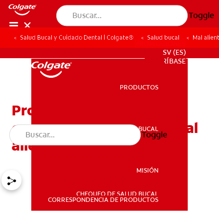
Toggle
Salud Bucal y Cuidado Dental | Colgate®
Salud bucal
Mal alien
PROMOCIONES
SV (ES)
SUSCRÍBASE
PRODUCTOS
PRODUCTOS
Problemas relacionados
con los tonsilolitos y el mal
SALUD BUCAL
Toggle
SALUD BUCAL
aliento
MISIÓN
CHEQUEO DE SALUD BUCAL
MISIÓN
CORRESPONDENCIA DE PRODUCTOS