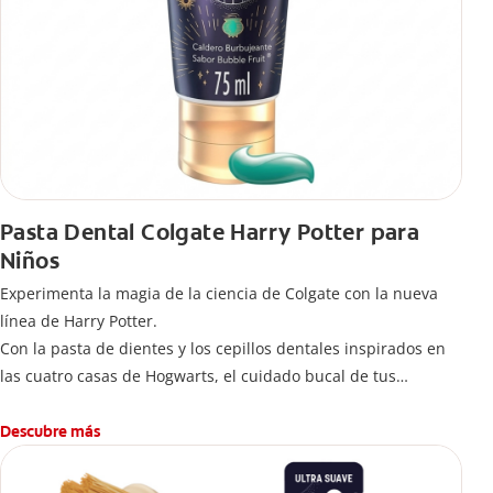
Pasta Dental Colgate Harry Potter para
Niños
Experimenta la magia de la ciencia de Colgate con la nueva
línea de Harry Potter.
Con la pasta de dientes y los cepillos dentales inspirados en
las cuatro casas de Hogwarts, el cuidado bucal de tus
pequeños se transformará en una limpieza mágica para
jóvenes magos y brujas.
Descubre más
-Delicioso sabor que hace del cepillado una aventura de
hábitos saludables desde temprana edad.