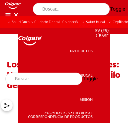
Toggle
Salud Bucal y Cuidado Dental | Colgate®
Salud bucal
Cepillado
PROMOCIONES
SV (ES)
SUSCRÍBASE
PRODUCTOS
PRODUCTOS
Los enhebradores dentales:
Haga más fácil el uso de hilo
SALUD BUCAL
Toggle
SALUD BUCAL
dental
MISIÓN
CHEQUEO DE SALUD BUCAL
MISIÓN
CORRESPONDENCIA DE PRODUCTOS