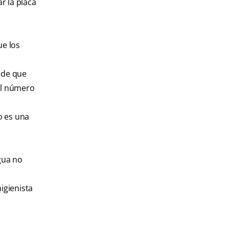
r la placa
ue los
 de que
 el número
no es una
gua no
igienista