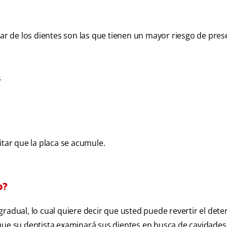
iar de los dientes son las que tienen un mayor riesgo de pres
s
itar que la placa se acumule.
o?
adual, lo cual quiere decir que usted puede revertir el deter
que su dentista examinará sus dientes en busca de cavidades