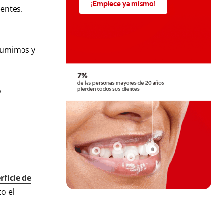
¡Empiece ya mismo!
ientes.
nsumimos y
o
ficie de
o el