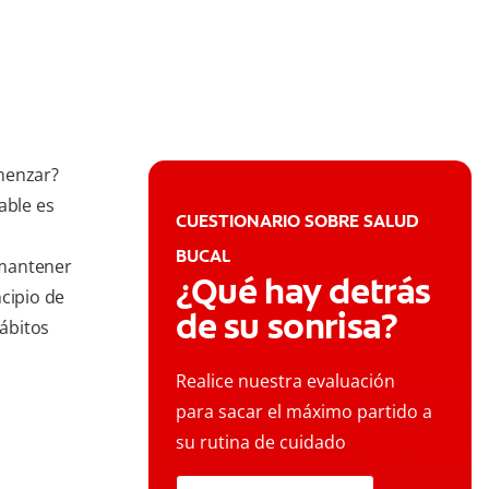
menzar?
able es
CUESTIONARIO SOBRE SALUD
BUCAL
 mantener
¿Qué hay detrás
ncipio de
de su sonrisa?
ábitos
Realice nuestra evaluación
para sacar el máximo partido a
su rutina de cuidado