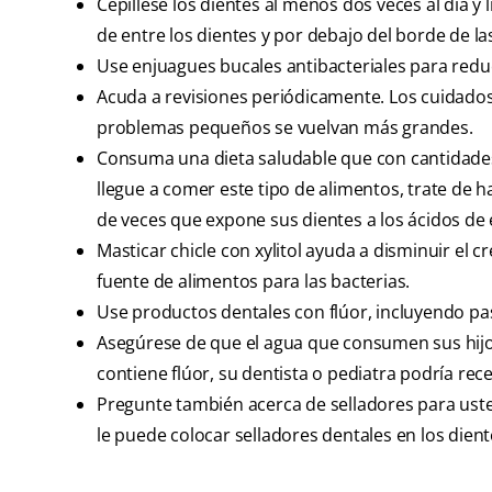
Cepíllese los dientes al menos dos veces al día y
de entre los dientes y por debajo del borde de la
Use enjuagues bucales antibacteriales para reduc
Acuda a revisiones periódicamente. Los cuidado
problemas pequeños se vuelvan más grandes.
Consuma una dieta saludable que con cantidades
llegue a comer este tipo de alimentos, trate de 
de veces que expone sus dientes a los ácidos de 
Masticar chicle con xylitol ayuda a disminuir el cr
fuente de alimentos para las bacterias.
Use productos dentales con flúor, incluyendo pa
Asegúrese de que el agua que consumen sus hijo
contiene flúor, su dentista o pediatra podría re
Pregunte también acerca de selladores para usted 
le puede colocar selladores dentales en los dien