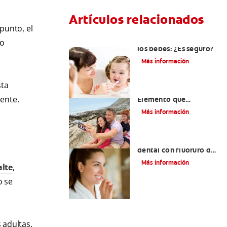
Artículos relacionados
punto, el
Consumo de flúor para
to
los bebés: ¿Es seguro?
Más información
sta
Los usos del flúor:
ente.
Elemento que
fortalece los dientes
Más información
¿Qué es la crema
dental con fluoruro de
estaño?
Más información
lte
,
o se
 adultas.