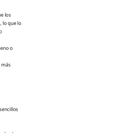
ue los
 lo que lo
o
leno o
n más
sencillos