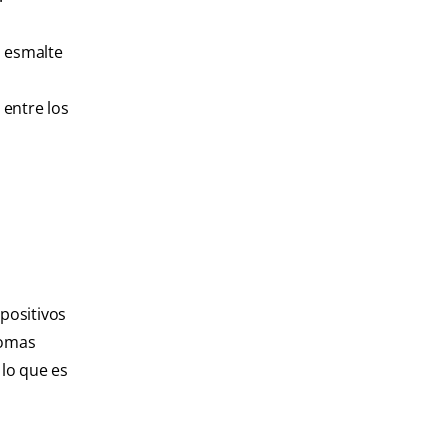
l esmalte
 entre los
spositivos
tomas
 lo que es