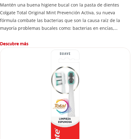
Mantén una buena higiene bucal con la pasta de dientes
Colgate Total Original Mint Prevención Activa, su nueva
fórmula combate las bacterias que son la causa raíz de la
mayoría problemas bucales como: bacterias en encías,
erosión de esmalte, placa dental, sarro dental, mal aliento y
caries.
Descubre más