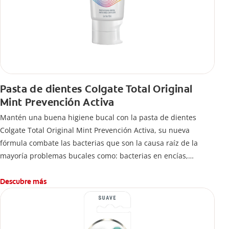
Pasta de dientes Colgate Total Original
Mint Prevención Activa
Mantén una buena higiene bucal con la pasta de dientes
Colgate Total Original Mint Prevención Activa, su nueva
fórmula combate las bacterias que son la causa raíz de la
mayoría problemas bucales como: bacterias en encías,
erosión de esmalte, placa dental, sarro dental, mal aliento y
caries.
Descubre más