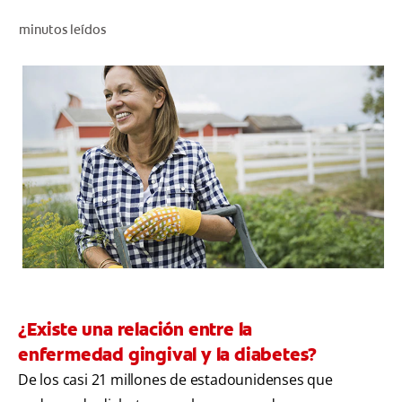
CHEQUEO DE SALUD BUCAL
minutos leídos
CORRESPONDENCIA DE PRODUCTOS
PROMOCIONES
SV (ES)
SUSCRÍBASE
¿Existe una relación entre la
enfermedad gingival y la diabetes?
De los casi 21 millones de estadounidenses que