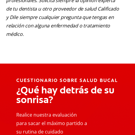
profesionales. Solicita siempre la opinión experta
de tu dentista u otro proveedor de salud Calificado
y Dile siempre cualquier pregunta que tengas en
relación con alguna enfermedad o tratamiento
médico.
CUESTIONARIO SOBRE SALUD BUCAL
¿Qué hay detrás de su
sonrisa?
Realice nuestra evaluación
para sacar el máximo partido a
su rutina de cuidado