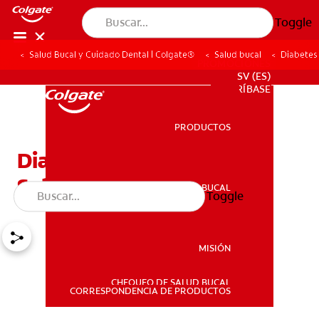
Toggle
Salud Bucal y Cuidado Dental | Colgate®
Salud bucal
Diabetes
PROMOCIONES
SV (ES)
SUSCRÍBASE
PRODUCTOS
PRODUCTOS
Diabetes Y Problemas De
Salud Bucal
SALUD BUCAL
Toggle
SALUD BUCAL
MISIÓN
CHEQUEO DE SALUD BUCAL
MISIÓN
CORRESPONDENCIA DE PRODUCTOS