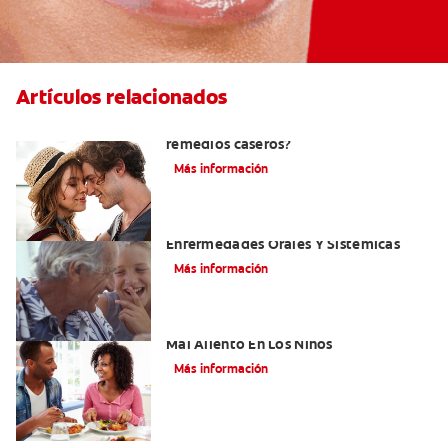
Artículos relacionados
¿Cómo quitar el mal aliento con
remedios caseros?
Más información
El Mal Aliento Y Su Relación Con Las
Enfermedades Orales Y Sistémicas
Más información
Cinco Razones Sorprendentes Para El
Mal Aliento En Los Niños
Más información