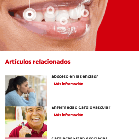
Artículos relacionados
¿Cuándo es necesario tratar un
absceso en las encías?
Más información
La Enfermedad Periodontal Y La
Enfermedad Cardiovascular
Más información
Cómo La Salud Bucal Y Enfermedades
Cardíacas Están Asociadas