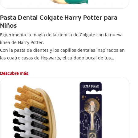
Pasta Dental Colgate Harry Potter para
Niños
Experimenta la magia de la ciencia de Colgate con la nueva
línea de Harry Potter.
Con la pasta de dientes y los cepillos dentales inspirados en
las cuatro casas de Hogwarts, el cuidado bucal de tus
pequeños se transformará en una limpieza mágica para
jóvenes magos y brujas.
Descubre más
-Delicioso sabor que hace del cepillado una aventura de
hábitos saludables desde temprana edad.
-Fortalece y cuida sus dientes contra la caries con la ayuda del
flúor, ofreciendo un cuidado confiable adaptado a las
necesidades de los niños.
Inclúyela en su Rutina Diaria