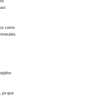
tos
luso
ivos como
minerales
tejidos
, ya que