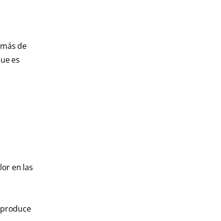
demás de
que es
lor en las
e produce