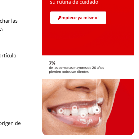
su rutina de cuidado
¡Empiece ya mismo!
char las
la
artículo
 origen de