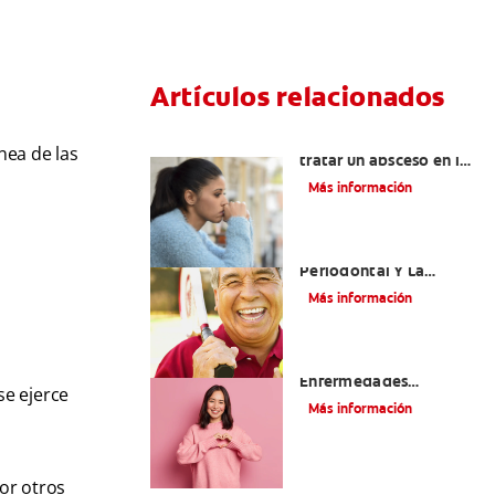
Artículos relacionados
¿Cuándo es necesario
nea de las
tratar un absceso en las
encías?
Más información
La Enfermedad
Periodontal Y La
Enfermedad
Más información
Cardiovascular
Cómo La Salud Bucal Y
Enfermedades
se ejerce
Cardíacas Están
Más información
Asociadas
por otros