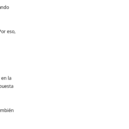
nando
Por eso,
 en la
spuesta
también