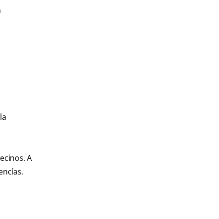
a
la
ecinos. A
encías.