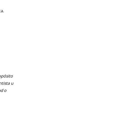
ta.
opósito
ntista u
ad o