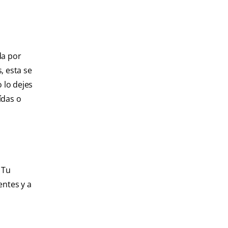
da por
, esta se
 lo dejes
ídas o
. Tu
entes y a