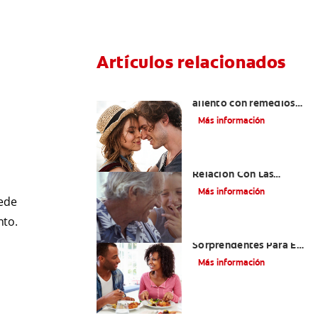
Artículos relacionados
¿Cómo quitar el mal
aliento con remedios
caseros?
Más información
El Mal Aliento Y Su
Relación Con Las
Enfermedades Orales Y
Más información
Sistémicas
uede
nto.
Cinco Razones
Sorprendentes Para El
Mal Aliento En Los
Más información
Niños