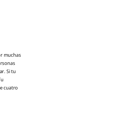
por muchas
ersonas
r. Si tu
Tu
te cuatro