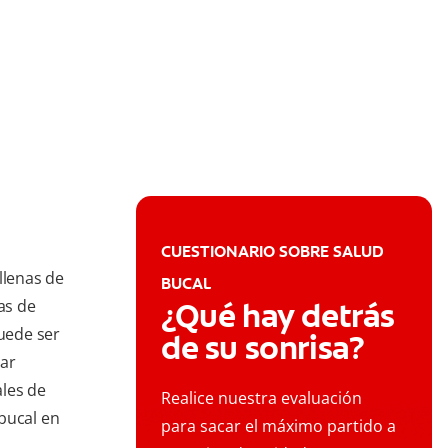
CUESTIONARIO SOBRE SALUD
llenas de
BUCAL
as de
¿Qué hay detrás
puede ser
de su sonrisa?
tar
ales de
Realice nuestra evaluación
bucal en
para sacar el máximo partido a