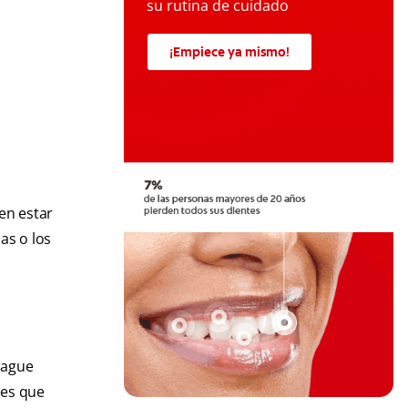
su rutina de cuidado
¡Empiece ya mismo!
en estar
as o los
uague
tes que