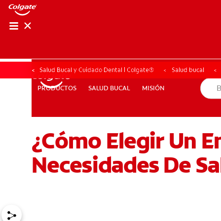
CHEQUEO DE SAL
CHEQUEO DE 
Salud Bucal y Cuidado Dental | Colgate®
Salud bucal
SALUD BUCAL
MISIÓN
PRODUCTOS
PRODUCTOS
SALUD BUCAL
MISIÓN
¿Cómo Elegir Un E
PROMOCIONES
SV (ES)
SUSCRÍBASE
Necesidades De Sa