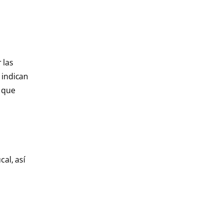
 las
 indican
r que
al, así