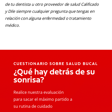
de tu dentista u otro proveedor de salud Calificado
y Dile siempre cualquier pregunta que tengas en
relación con alguna enfermedad o tratamiento
médico.
CUESTIONARIO SOBRE SALUD BUCAL
¿Qué hay detrás de su
sonrisa?
Realice nuestra evaluación
para sacar el máximo partido a
su rutina de cuidado