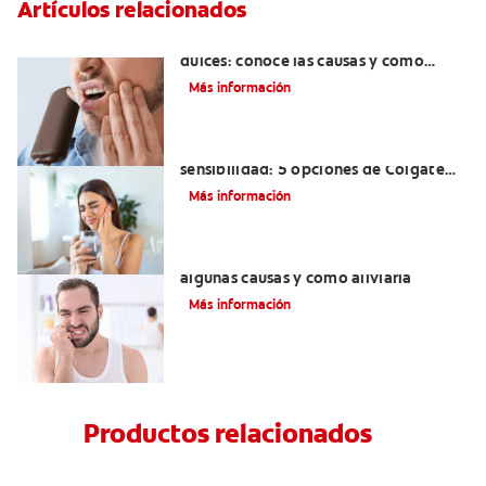
Artículos relacionados
Dolor de dientes al comer alimentos
dulces: conoce las causas y cómo
puedes prevenirlo
Más información
Mejor pasta dental para la
sensibilidad: 5 opciones de Colgate
para ti
Más información
¿Tienes sensibilidad dental? Conoce
algunas causas y cómo aliviarla
Más información
Productos relacionados