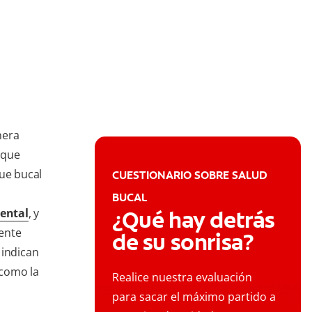
nera
 que
gue bucal
CUESTIONARIO SOBRE SALUD
BUCAL
ental
, y
¿Qué hay detrás
ente
de su sonrisa?
 indican
 como la
Realice nuestra evaluación
para sacar el máximo partido a