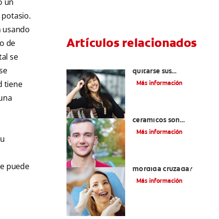
ó un
 potasio.
ía usando
Artículos relacionados
to de
tal se
Cuatro motivos para
se
quitarse sus
retenedores fijos
d tiene
Más información
 una
¿Los brackets
cerámicos son
adecuados para usted?
Más información
su
¿Cómo corregir una
le puede
mordida cruzada?
Más información