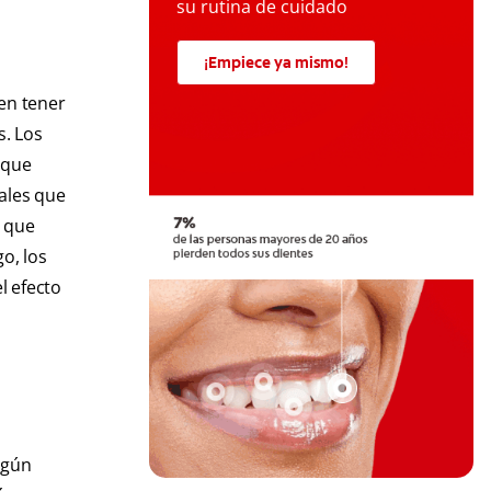
su rutina de cuidado
¡Empiece ya mismo!
den tener
s. Los
 que
iales que
s que
o, los
l efecto
egún