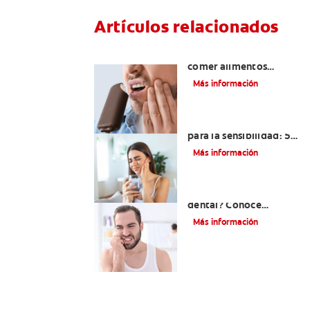
Artículos relacionados
Dolor de dientes al
comer alimentos
dulces: conoce las
Más información
causas y cómo puedes
prevenirlo
Mejor pasta dental
para la sensibilidad: 5
opciones de Colgate
Más información
para ti
¿Tienes sensibilidad
dental? Conoce
algunas causas y cómo
Más información
aliviarla