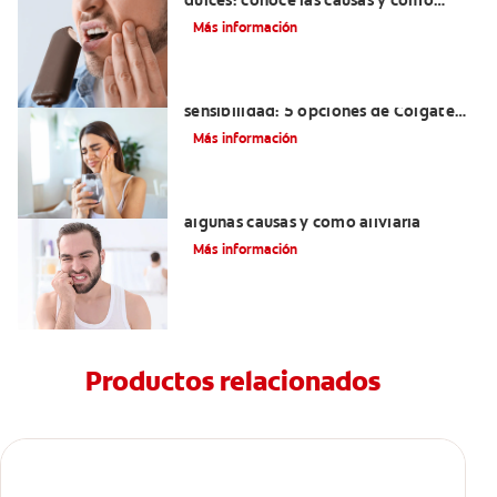
dulces: conoce las causas y cómo
puedes prevenirlo
Más información
Mejor pasta dental para la
sensibilidad: 5 opciones de Colgate
para ti
Más información
¿Tienes sensibilidad dental? Conoce
algunas causas y cómo aliviarla
Más información
Productos relacionados