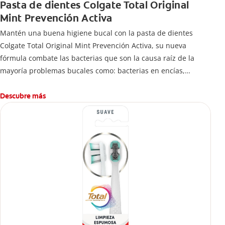
Pasta de dientes Colgate Total Original
Mint Prevención Activa
Mantén una buena higiene bucal con la pasta de dientes
Colgate Total Original Mint Prevención Activa, su nueva
fórmula combate las bacterias que son la causa raíz de la
mayoría problemas bucales como: bacterias en encías,
erosión de esmalte, placa dental, sarro dental, mal aliento y
caries.
Descubre más