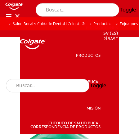
Toggle
Salud Bucal y Cuidado Dental | Colgate®
Productos
Enjuagues
PROMOCIONES
SV (ES)
SUSCRÍBASE
PRODUCTOS
PRODUCTOS
SALUD BUCAL
Toggle
SALUD BUCAL
MISIÓN
CHEQUEO DE SALUD BUCAL
MISIÓN
CORRESPONDENCIA DE PRODUCTOS