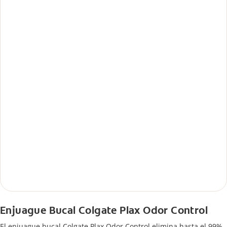
Enjuague Bucal Colgate Plax Odor Control
El enjuague bucal Colgate Plax Odor Control elimina hasta el 99%