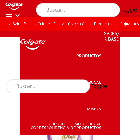
Toggle
Salud Bucal y Cuidado Dental | Colgate®
Productos
Enjuagues
PROMOCIONES
SV (ES)
SUSCRÍBASE
PRODUCTOS
PRODUCTOS
SALUD BUCAL
Toggle
SALUD BUCAL
MISIÓN
CHEQUEO DE SALUD BUCAL
MISIÓN
CORRESPONDENCIA DE PRODUCTOS