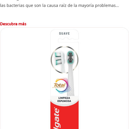
las bacterias que son la causa raíz de la mayoría problemas
bucales como: bacterias en encías, erosión de esmalte, placa
dental, sarro dental, mal aliento y caries.
Descubra más