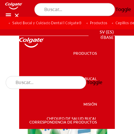
Toggle
Salud Bucal y Cuidado Dental | Colgate®
Productos
Cepillos d
PROMOCIONES
SV (ES)
SUSCRÍBASE
PRODUCTOS
PRODUCTOS
SALUD BUCAL
Toggle
SALUD BUCAL
MISIÓN
CHEQUEO DE SALUD BUCAL
MISIÓN
CORRESPONDENCIA DE PRODUCTOS