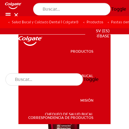
Toggle
Salud Bucal y Cuidado Dental | Colgate®
Productos
Pastas den
PROMOCIONES
SV (ES)
SUSCRÍBASE
PRODUCTOS
PRODUCTOS
SALUD BUCAL
Toggle
SALUD BUCAL
MISIÓN
CHEQUEO DE SALUD BUCAL
MISIÓN
CORRESPONDENCIA DE PRODUCTOS