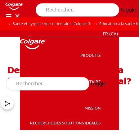
Toggle
Santé et hygiène bucco-dentaire | Colgate®
Éducation à la santé 
POUR LES PROFESSIONNELS
FR (CA)
PRODUITS
PRODUITS
Des bosses sur le dos de la
langue: normal ou anormal?
SANTÉ BUCCO-DENTAIRE
Toggle
SANTÉ BUCCO-DENTAIRE
MISSION
RECHERCHE DES SOLUTIONS IDÉALES
MISSION