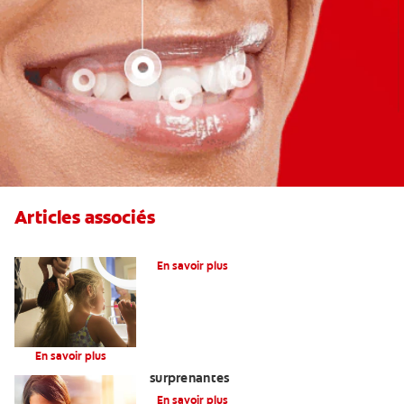
Articles associés
Qu’est-Ce Que Le Fluor?
En savoir plus
Infant & Toddler
En savoir plus
Gencives sensibles? Voici trois causes
surprenantes
En savoir plus