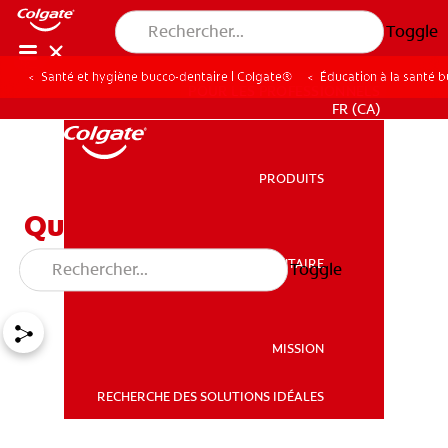
Toggle
Santé et hygiène bucco-dentaire | Colgate®
Éducation à la santé 
POUR LES PROFESSIONNELS
FR (CA)
PRODUITS
PRODUITS
Qu’est-ce qu’une carie à
surface lisse?
SANTÉ BUCCO-DENTAIRE
Toggle
SANTÉ BUCCO-DENTAIRE
MISSION
RECHERCHE DES SOLUTIONS IDÉALES
MISSION