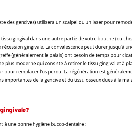
iste des gencives) utilisera un scalpel ou un laser pour remod
tissu gingival dans une autre partie de votre bouche (ou che
e récession gingivale. La convalescence peut durer jusqu’à un
 greffe (généralement le palais) ont besoin de temps pour cicat
he plus moderne qui consiste à retirer le tissu gingival et à p
ur pour remplacer l’os perdu. La régénération est généralem
ons importantes de la gencive et du tissu osseux dues à la mal
gingivale?
ent à une bonne hygiène bucco-dentaire :