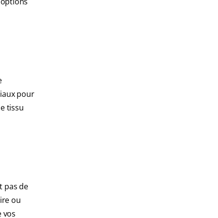
 options
e
ciaux pour
le tissu
nt pas de
ire ou
e vos