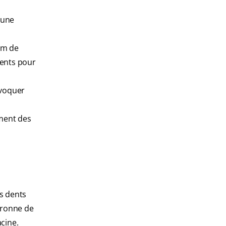
 une
om de
dents pour
ovoquer
ement des
es dents
uronne de
acine.