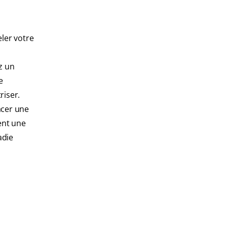
eler votre
z un
e
riser.
lacer une
ent une
adie