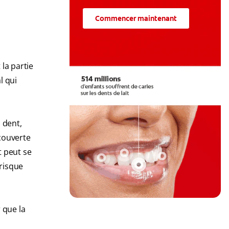
Commencer maintenant
 la partie
l qui
 dent,
ecouverte
t peut se
 risque
 que la