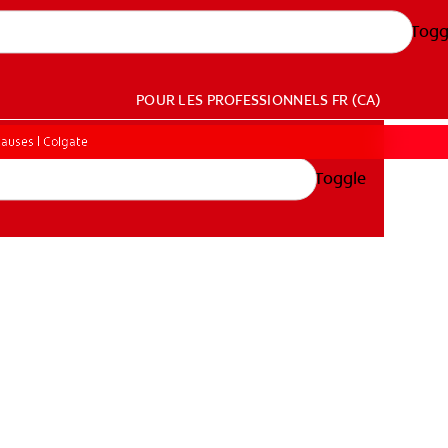
Togg
POUR LES PROFESSIONNELS
FR (CA)
auses | Colgate
Toggle