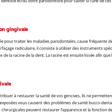
 dentiste et/ou votre parodontiste pour savoir si l’une de ces
on gingivale
ée pour traiter les maladies parodontales, cause fréquente d
façage radiculaire, il consiste à utiliser des instruments spé
ce de la racine de la dent. La racine est ensuite lissée afin que 
ivale
ntribuer à restaurer la santé de vos gencives, ils ne permette
cines exposées vous causent des problèmes de santé bucco-denta
 chirurgicales peuvent restaurer l’apparence et la fonction d