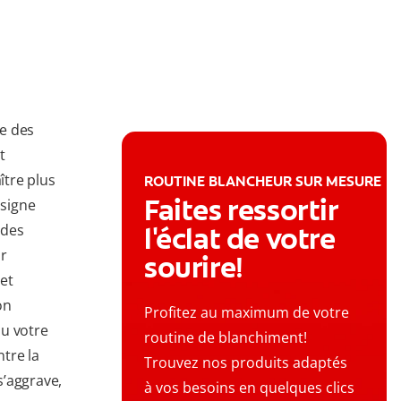
se des
t
ître plus
ROUTINE BLANCHEUR SUR MESURE
Faites ressortir
 signe
 des
l'éclat de votre
ar
sourire!
 et
on
Profitez au maximum de votre
ou votre
routine de blanchiment!
tre la
Trouvez nos produits adaptés
s’aggrave,
à vos besoins en quelques clics