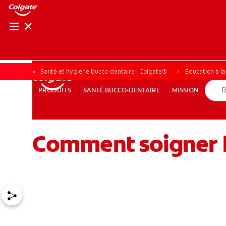
RECHER
RECH
Santé et hygiène bucco-dentaire | Colgate®
Éducation à l
SANTÉ BUCCO-DENTAIRE
MISSION
PRODUITS
PRODUITS
SANTÉ BUCCO-DENTAIRE
MISSION
Comment soigner l
POUR LES PROFESSIONNELS
FR (CA)