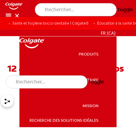
Toggle
Santé et hygiène bucco-dentaire | Colgate®
Éducation à la santé 
POUR LES PROFESSIONNELS
FR (CA)
PRODUITS
PRODUITS
12 aliments qui tachent vos
dents
SANTÉ BUCCO-DENTAIRE
Toggle
SANTÉ BUCCO-DENTAIRE
MISSION
RECHERCHE DES SOLUTIONS IDÉALES
MISSION