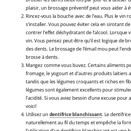
plaisir, un brossage préventif peut vous aider à év
Rincez-vous la bouche avec de l’eau. Plus le vin 
s’installer. Vous pouvez éviter cela en sirotant 
contrer l’effet déshydratant de l’alcool. Lorsque
vin. Vous pensez peut-être qu’il est logique de br
des dents. Le brossage de l’émail mou peut l’e
brosse à dents.
Mangez comme vous buvez. Certains aliments peuv
fromage, le yogourt et d’autres produits laitiers 
tandis que les légumes croquants et riches en fib
légumes sont également excellents pour stimuler la
l’acidité. Si vous aviez besoin d’une excuse pour
voici!
Utilisez un
dentifrice blanchissant
. Le dentifric
naturellement au fil du temps et empêche la form
l’utilisation d’un dentifrice blanchissant est une 