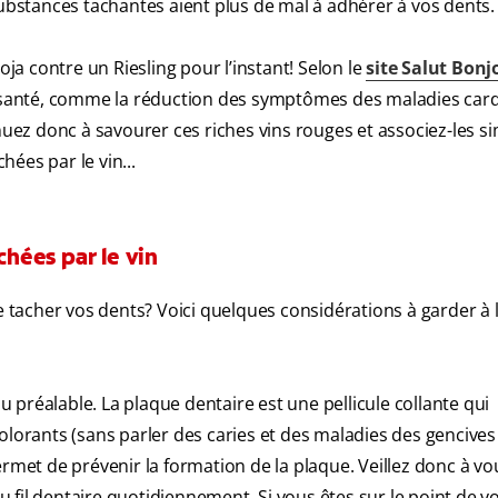
substances tachantes aient plus de mal à adhérer à vos dents.
oja contre un Riesling pour l’instant! Selon le
site Salut Bonj
la santé, comme la réduction des symptômes des maladies card
ez donc à savourer ces riches vins rouges et associez-les 
hées par le vin...
chées par le vin
acher vos dents? Voici quelques considérations à garder à l
au préalable. La plaque dentaire est une pellicule collante qui
olorants (sans parler des caries et des maladies des gencives 
et de prévenir la formation de la plaque. Veillez donc à vo
du fil dentaire quotidiennement. Si vous êtes sur le point de v