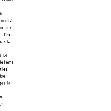
de
ement à
iner le
t l’émail
dre la
. Le
e l’émail,
t les
ise
es, la
nt
ge,