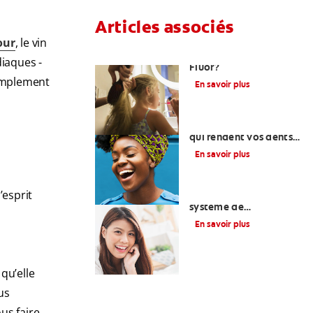
Articles associés
our
, le vin
Qu’est-Ce Que Le
iaques -
Fluor?
simplement
En savoir plus
Quels sont les aliments
qui rendent vos dents
plus blanches?
En savoir plus
’esprit
Comment choisir un
système de
blanchiment des dents
En savoir plus
qu’elle
us
ous faire