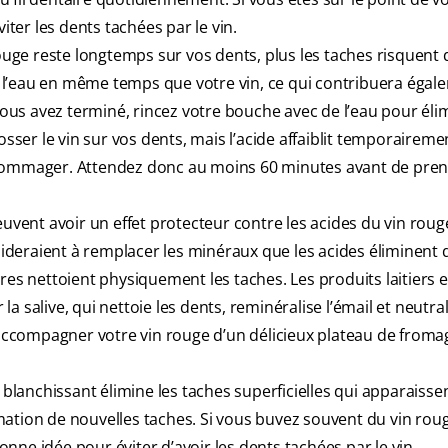
iter les dents tachées par le vin.
rouge reste longtemps sur vos dents, plus les taches risquent 
de l’eau en même temps que votre vin, ce qui contribuera égal
 vous avez terminé, rincez votre bouche avec de l’eau pour élim
osser le vin sur vos dents, mais l’acide affaiblit temporairemen
ndommager. Attendez donc au moins 60 minutes avant de pren
ent avoir un effet protecteur contre les acides du vin rouge
aideraient à remplacer les minéraux que les acides éliminent d
res nettoient physiquement les taches. Les produits laitiers e
 salive, qui nettoie les dents, reminéralise l’émail et neutral
 accompagner votre vin rouge d’un délicieux plateau de fromag
e blanchissant élimine les taches superficielles qui apparaisse
ation de nouvelles taches. Si vous buvez souvent du vin rou
bonne idée pour éviter d’avoir les dents tachées par le vin.