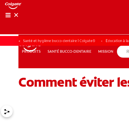
RECHER
RECH
Santé et hygiène bucco-dentaire | Colgate®
Éducation à l
SANTÉ BUCCO-DENTAIRE
MISSION
PRODUITS
PRODUITS
SANTÉ BUCCO-DENTAIRE
MISSION
Comment éviter les
POUR LES PROFESSIONNELS
FR (CA)