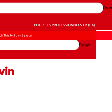
Togg
POUR LES PROFESSIONNELS
FR (CA)
h This Holiday Season
Toggle
vin