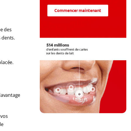
Commencer maintenant
me des
s dents.
olacée.
.
 davantage
 vos
de