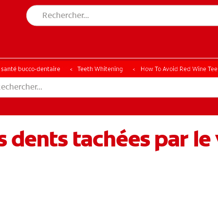
CHE DES SOLUTIONS IDÉALES
ERCHE DES SOLUTIONS IDÉALES
a santé bucco-dentaire
Teeth Whitening
How To Avoid Red Wine Teet
 dents tachées par le 