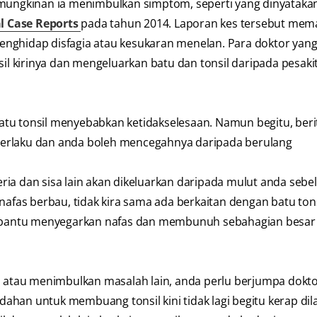
kemungkinan ia menimbulkan simptom, seperti yang dinyataka
al Case Reports
pada tahun 2014. Laporan kes tersebut me
enghidap disfagia atau kesukaran menelan. Para doktor yan
sil kirinya dan mengeluarkan batu dan tonsil daripada pesaki
tu tonsil menyebabkan ketidakselesaan. Namun begitu, beri
g berlaku dan anda boleh mencegahnya daripada berulang
ia dan sisa lain akan dikeluarkan daripada mulut anda sebe
nafas berbau, tidak kira sama ada berkaitan dengan batu tons
antu menyegarkan nafas dan membunuh sebahagian besar 
a atau menimbulkan masalah lain, anda perlu berjumpa doktor
han untuk membuang tonsil kini tidak lagi begitu kerap dila