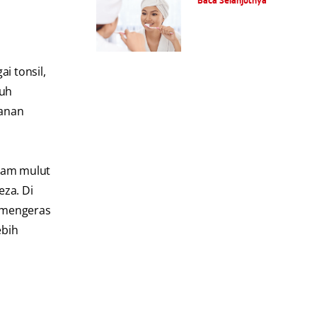
Baca Selanjutnya
Yang Kronik?
i tonsil,
buh
hanan
alam mulut
eza. Di
u mengeras
ebih