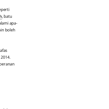
perti
ch
, batu
alami apa-
ain boleh
nafas
 2014.
 peranan