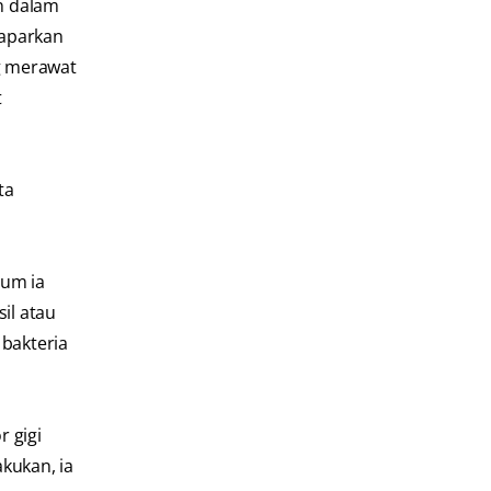
n dalam
maparkan
g merawat
t
ta
lum ia
il atau
bakteria
 gigi
kukan, ia