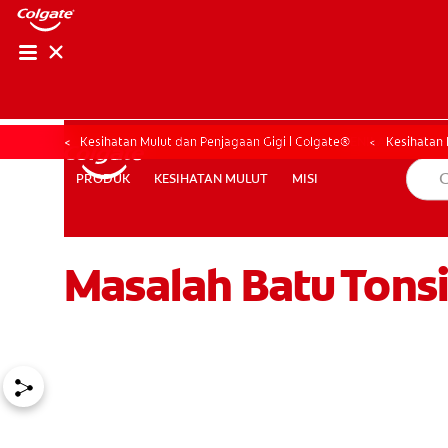
PENILAIAN KESIHAT
PENILAIAN KESI
Kesihatan Mulut dan Penjagaan Gigi | Colgate®
Kesihatan 
KESIHATAN MULUT
MISI
PRODUK
PRODUK
KESIHATAN MULUT
MISI
Masalah Batu Tonsi
MY (MS)