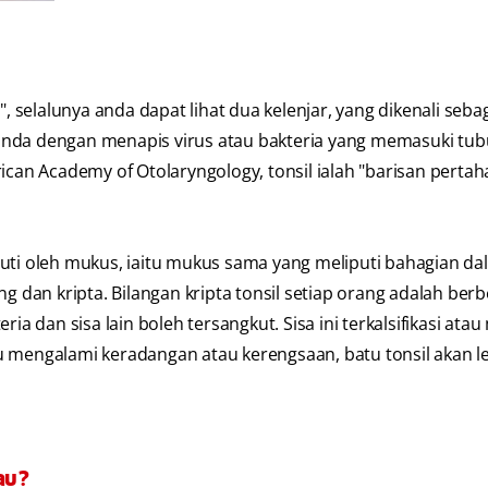
elalunya anda dapat lihat dua kelenjar, yang dikenali sebaga
anda dengan menapis virus atau bakteria yang memasuki tu
ican Academy of Otolaryngology, tonsil ialah "barisan perta
puti oleh mukus, iaitu mukus sama yang meliputi bahagian d
g dan kripta. Bilangan kripta tonsil setiap orang adalah berb
ia dan sisa lain boleh tersangkut. Sisa ini terkalsifikasi ata
alu mengalami keradangan atau kerengsaan, batu tonsil akan l
au?