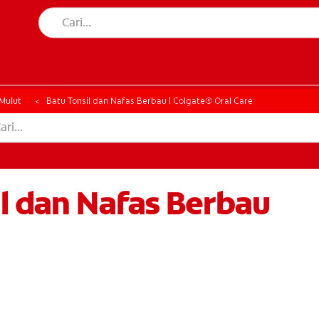
AN MULUT
HATAN MULUT
Mulut
Batu Tonsil dan Nafas Berbau | Colgate® Oral Care
l dan Nafas Berbau