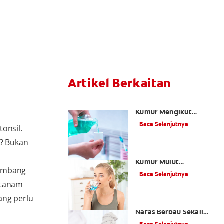
Artikel Berkaitan
Cara Memilih Ubat
Kumur Mengikut
a
Keperluan Kesihatan
Baca Selanjutnya
onsil.
Mulut Anda
? Bukan
Bagaimana Ubat
Kumur Mulut
bimbang
Berfungsi?
Baca Selanjutnya
rtanam
ang perlu
Apa itu Halitosis?
Nafas Berbau Sekali
Sekala atau Masalah