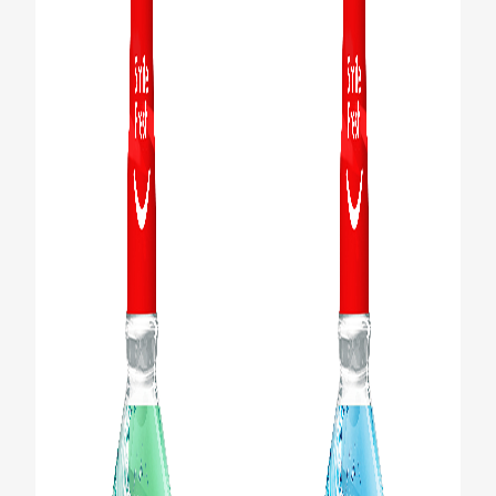
PENILAIAN KESIHATAN MULUT
MY (MS)