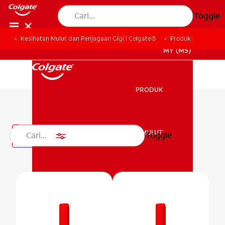
Toggle
Kesihatan Mulut dan Penjagaan Gigi | Colgate®
Produk
MY (MS)
PRODUK
PRODUK
Ubat Kumur
KESIHATAN MULUT
Toggle
Penapis
KESIHATAN MULUT
MISI
PENILAIAN KESIHATAN MULUT
MISI