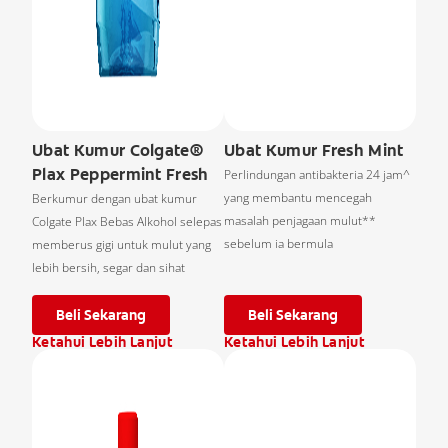
Ubat Kumur Colgate®
Ubat Kumur Fresh Mint
Plax Peppermint Fresh
Perlindungan antibakteria 24 jam^
yang membantu mencegah
Berkumur dengan ubat kumur
masalah penjagaan mulut**
Colgate Plax Bebas Alkohol selepas
sebelum ia bermula
memberus gigi untuk mulut yang
lebih bersih, segar dan sihat
Beli Sekarang
Beli Sekarang
Ketahui Lebih Lanjut
Ketahui Lebih Lanjut