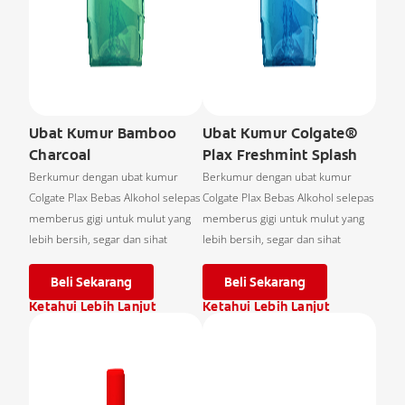
Ubat Kumur Bamboo
Ubat Kumur Colgate®
Charcoal
Plax Freshmint Splash
Berkumur dengan ubat kumur
Berkumur dengan ubat kumur
Colgate Plax Bebas Alkohol selepas
Colgate Plax Bebas Alkohol selepas
memberus gigi untuk mulut yang
memberus gigi untuk mulut yang
lebih bersih, segar dan sihat
lebih bersih, segar dan sihat
Beli Sekarang
Beli Sekarang
Ketahui Lebih Lanjut
Ketahui Lebih Lanjut