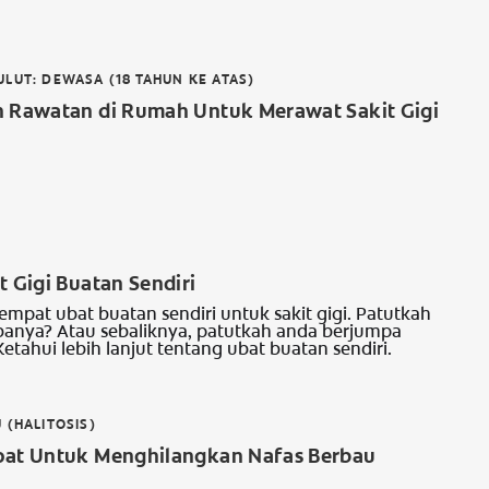
LUT: DEWASA (18 TAHUN KE ATAS)
n Rawatan di Rumah Untuk Merawat Sakit Gigi
t Gigi Buatan Sendiri
 empat ubat buatan sendiri untuk sakit gigi. Patutkah
anya? Atau sebaliknya, patutkah anda berjumpa
Ketahui lebih lanjut tentang ubat buatan sendiri.
 (HALITOSIS)
pat Untuk Menghilangkan Nafas Berbau