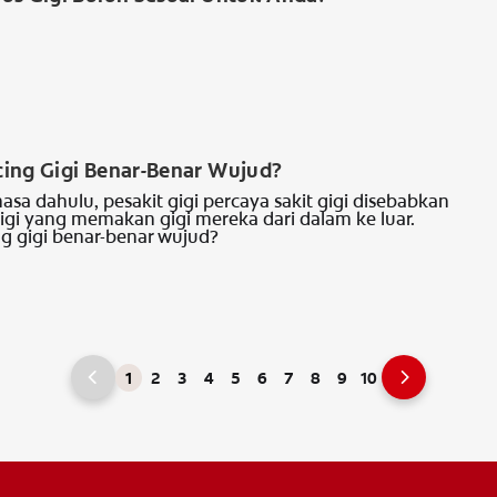
ing Gigi Benar-Benar Wujud?
sa dahulu, pesakit gigi percaya sakit gigi disebabkan
gigi yang memakan gigi mereka dari dalam ke luar.
g gigi benar-benar wujud?
1
2
3
4
5
6
7
8
9
10