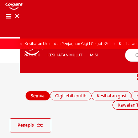
PENILAIAN KESIHAT
PENILAIAN KESI
Kesihatan Mulut dan Penjagaan Gigi | Colgate®
Kesihatan 
KESIHATAN MULUT
MISI
PRODUK
PRODUK
KESIHATAN MULUT
MISI
MY (MS)
Semua
Gigi lebih putih
Kesihatan gusi
Kawalan T
Penapis