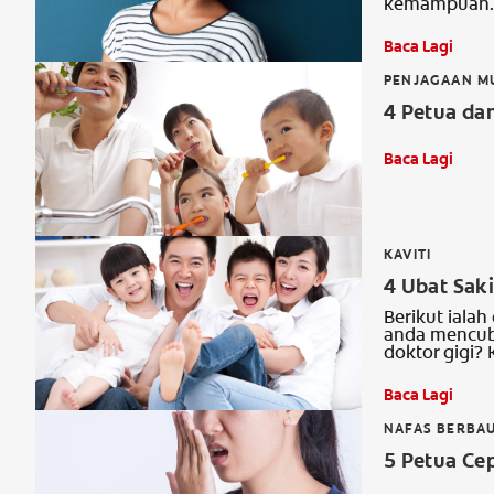
kemampuan.
Baca Lagi
PENJAGAAN MU
4 Petua da
Baca Lagi
KAVITI
4 Ubat Saki
Berikut ialah
anda mencub
doktor gigi? 
Baca Lagi
NAFAS BERBAU
5 Petua Ce