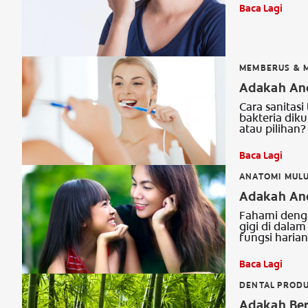
Baca Lagi
MEMBERUS & M
Adakah And
Cara sanitasi
bakteria dik
atau pilihan?
Baca Lagi
ANATOMI MULU
Adakah And
Fahami denga
gigi di dala
fungsi harian
Baca Lagi
DENTAL PROD
Adakah Ber