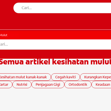
AN MULUT
HATAN MULUT
Mulut
Semua artikel kesihatan mulu
Kesihatan mulut kanak-kanak
Cegah kaviti
Kurangkan Kep
artar
Nutrisi
Penjagaan Gigi
Ortodontik
Keadaan 