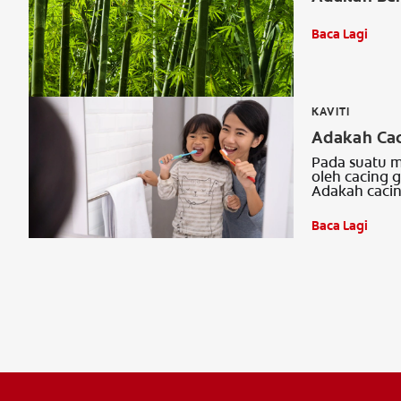
Baca Lagi
KAVITI
Adakah Cac
Pada suatu ma
oleh cacing 
Adakah cacin
Baca Lagi