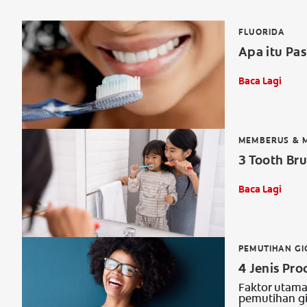
FLUORIDA
Apa itu Pas
Baca Lagi
MEMBERUS & M
3 Tooth Br
Baca Lagi
PEMUTIHAN GI
4 Jenis Pr
Faktor utama
pemutihan g