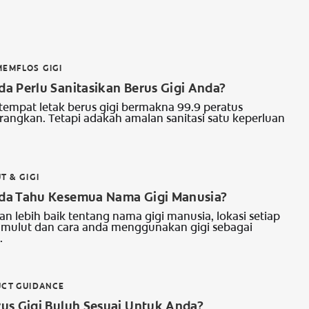
EMFLOS GIGI
a Perlu Sanitasikan Berus Gigi Anda?
 tempat letak berus gigi bermakna 99.9 peratus
urangkan. Tetapi adakah amalan sanitasi satu keperluan
T & GIGI
a Tahu Kesemua Nama Gigi Manusia?
n lebih baik tentang nama gigi manusia, lokasi setiap
m mulut dan cara anda menggunakan gigi sebagai
.
UCT GUIDANCE
us Gigi Buluh Sesuai Untuk Anda?