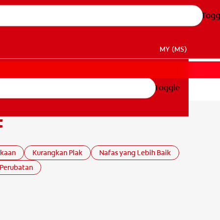
Togg
MY (MS)
Toggle
t
ekaan
Kurangkan Plak
Nafas yang Lebih Baik
Perubatan