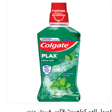
غسول الفم كولجيت
بلاكس فريش منت
®