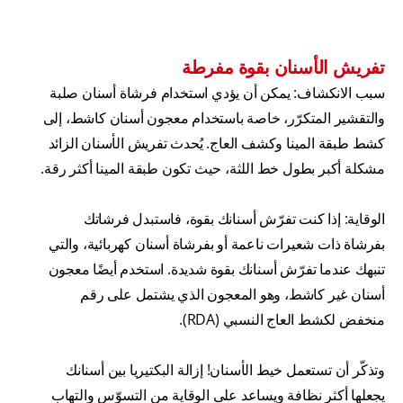
تفريش الأسنان بقوة مفرطة
سبب الانكشاف: يمكن أن يؤدي استخدام فرشاة أسنان صلبة
والتقشير المتكرّر، خاصة باستخدام معجون أسنان كاشط، إلى
كشط طبقة المينا وكشف العاج. يُحدث تفريش الأسنان الزائد
مشكلة أكبر بطول خط اللثة، حيث تكون طبقة المينا أكثر رقة.
الوقاية : إذا كنت تفرّش أسنانك بقوة، فاستبدل فرشاتك
بفرشاة ذات شعيرات ناعمة أو بفرشاة أسنان كهربائية، والتي
تنبهك عندما تفرّش أسنانك بقوة شديدة. استخدم أيضًا معجون
أسنان غير كاشط، وهو المعجون الذي يشتمل على رقم
منخفض لكشط العاج النسبي (RDA).
وتذكّر أن تستعمل خيط الأسنان! إزالة البكتيريا بين أسنانك
يجعلها أكثر نظافة ويساعد على الوقاية من التسوّس والتهاب