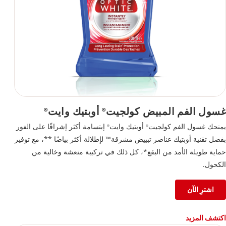
غسول الفم المبيض كولجيت
أوبتيك وايت
®
®
يمنحك غسول الفم كولجيت
أوبتيك وايت
إبتسامة أكثر إشراقًا على الفور
®
®
بفضل تقنية أوبتيك عناصر تبييض مشرقة™ لإطلالة أكثر بياضًا **، مع توفير
حماية طويلة الأمد من البقع*، كل ذلك في تركيبة منعشة وخالية من
الكحول.
اشترِ الآن
اكتشف المزيد