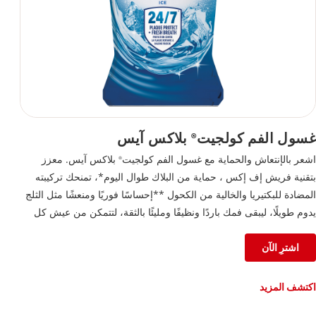
غسول الفم كولجيت
بلاكس آيس
®
اشعر بالإنتعاش والحماية مع غسول الفم كولجيت
بلاكس آيس. معزز
®
بتقنية فريش إف إكس ، حماية من البلاك طوال اليوم*، تمنحك تركيبته
المضادة للبكتيريا والخالية من الكحول **إحساسًا فوريًا ومنعشًا مثل الثلج
يدوم طويلًا، ليبقى فمك باردًا ونظيفًا ومليئًا بالثقة، لتتمكن من عيش كل
لحظة على أكمل وجه.
اشترِ الآن
اكتشف المزيد