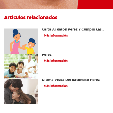
Artículos relacionados
Ideas Recomendadas Para Escribir La
Carta Al Ratón Pérez Y Cumplir Las
Fantasías De Su Hijo/A
Más información
Cómo Montar Un Kit Del Ratoncito
Pérez
Más información
Adiós Dientes De Leche: Celebrando La
Última Visita Del Ratoncito Pérez
Más información