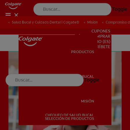
Toggle
Salud Bucal y Cuidado Dental | Colgate®
Misión
Compromiso de
PARA PROFESIONALES
CUPONES
DÓNDE COMPRAR
BO (ES)
SUSCRÍBETE
PRODUCTOS
PRODUCTOS
SALUD BUCAL
Toggle
SALUD BUCAL
MISIÓN
CHEQUEO DE SALUD BUCAL
MISIÓN
SELECCIÓN DE PRODUCTOS