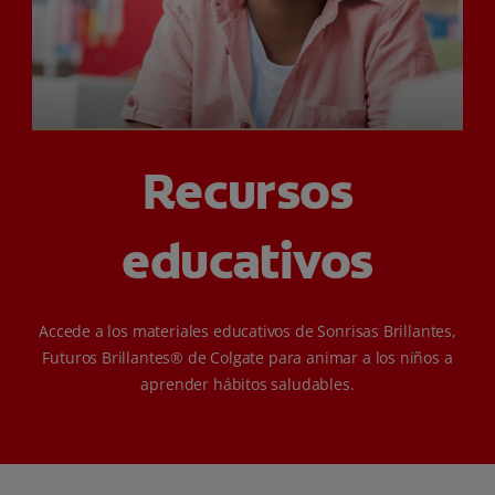
CHEQUEO DE SALUD BUCAL
SELECCIÓN DE PRODUCTOS
PARA PROFESIONALES
Recursos
CUPONES
educativos
DÓNDE COMPRAR
BO (ES)
Accede a los materiales educativos de Sonrisas Brillantes,
SUSCRÍBETE
Futuros Brillantes® de Colgate para animar a los niños a
aprender hábitos saludables.