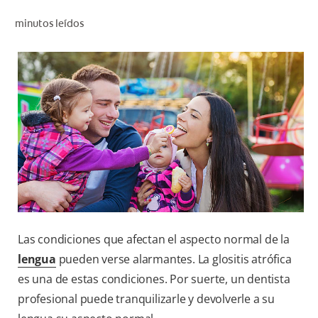
CHEQUEO DE SALUD BUCAL
minutos leídos
SELECCIÓN DE PRODUCTOS
PARA PROFESIONALES
CUPONES
DÓNDE COMPRAR
BO (ES)
SUSCRÍBETE
Las condiciones que afectan el aspecto normal de la
lengua
pueden verse alarmantes. La glositis atrófica
es una de estas condiciones. Por suerte, un dentista
profesional puede tranquilizarle y devolverle a su