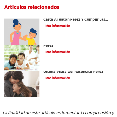
Artículos relacionados
Ideas Recomendadas Para Escribir La
Carta Al Ratón Pérez Y Cumplir Las
Fantasías De Su Hijo/A
Más información
Cómo Montar Un Kit Del Ratoncito
Pérez
Más información
Adiós Dientes De Leche: Celebrando La
Última Visita Del Ratoncito Pérez
Más información
La finalidad de este artículo es fomentar la comprensión y