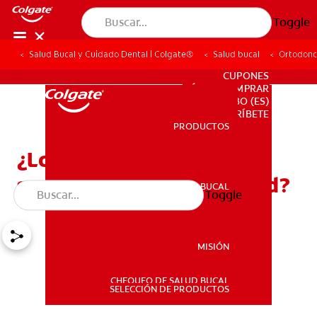
Toggle
Salud Bucal y Cuidado Dental | Colgate®
Salud bucal
Ortodonc
PARA PROFESIONALES
CUPONES
DÓNDE COMPRAR
BO (ES)
SUSCRÍBETE
PRODUCTOS
PRODUCTOS
¿Los brackets cerámicos
son adecuados para usted?
SALUD BUCAL
Toggle
SALUD BUCAL
MISIÓN
CHEQUEO DE SALUD BUCAL
MISIÓN
SELECCIÓN DE PRODUCTOS