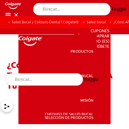
Toggle
Salud Bucal y Cuidado Dental | Colgate®
Salud bucal
¿Cómo Afe
PARA PROFESIONALES
CUPONES
DÓNDE COMPRAR
BO (ES)
SUSCRÍBETE
PRODUCTOS
PRODUCTOS
¿Cómo Afectan Los
Trastornos Alimenticios A
SALUD BUCAL
Toggle
SALUD BUCAL
Tu Boca?
MISIÓN
CHEQUEO DE SALUD BUCAL
MISIÓN
SELECCIÓN DE PRODUCTOS