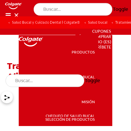
Toggle
Salud Bucal y Cuidado Dental | Colgate®
Salud bucal
Tratamien
PARA PROFESIONALES
CUPONES
DÓNDE COMPRAR
BO (ES)
SUSCRÍBETE
PRODUCTOS
PRODUCTOS
Tratamiento para el Mal
Aliento
SALUD BUCAL
Toggle
SALUD BUCAL
MISIÓN
CHEQUEO DE SALUD BUCAL
MISIÓN
SELECCIÓN DE PRODUCTOS