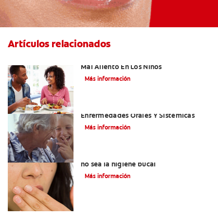
Artículos relacionados
Cinco Razones Sorprendentes Para El
Mal Aliento En Los Niños
Más información
El Mal Aliento Y Su Relación Con Las
Enfermedades Orales Y Sistémicas
Más información
Mal aliento al respirar: Tal vez la causa
no sea la higiene bucal
Más información