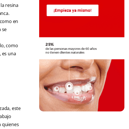
la resina
¡Empieza ya mismo!
anca.
s como en
a se
llo, como
, es una
zada, este
rabajo
a quienes