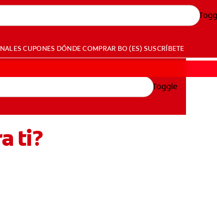
Togg
ONALES
CUPONES
DÓNDE COMPRAR
BO (ES)
SUSCRÍBETE
Toggle
a ti?