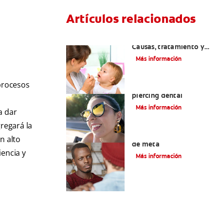
Artículos relacionados
Dientes sin esmalte:
Causas, tratamiento y
cuidado
Más información
 procesos
Verdades sobre el
piercing dental
Más información
ta dar
regará la
Tratamiento de la boca
n alto
de meta
iencia y
Más información