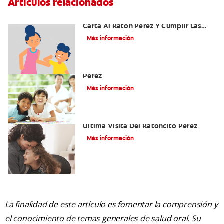
Artículos relacionados
Ideas Recomendadas Para Escribir La
Carta Al Ratón Pérez Y Cumplir Las
Fantasías De Su Hijo/A
Más información
Cómo Montar Un Kit Del Ratoncito
Pérez
Más información
Adiós Dientes De Leche: Celebrando La
Última Visita Del Ratoncito Pérez
Más información
La finalidad de este artículo es fomentar la comprensión y
el conocimiento de temas generales de salud oral. Su