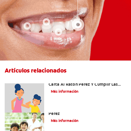
Artículos relacionados
Ideas Recomendadas Para Escribir La
Carta Al Ratón Pérez Y Cumplir Las
Fantasías De Su Hijo/A
Más información
Cómo Montar Un Kit Del Ratoncito
Pérez
Más información