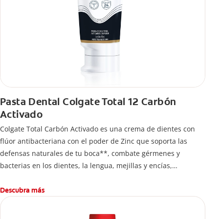
Pasta Dental Colgate Total 12 Carbón
Activado
Colgate Total Carbón Activado es una crema de dientes con
flúor antibacteriana con el poder de Zinc que soporta las
defensas naturales de tu boca**, combate gérmenes y
bacterias en los dientes, la lengua, mejillas y encías,
proporcionando limpieza total de la boca por hasta 12 horas*,
además de unos dientes blancos y sanos por más tiempo
Descubra más
*Hasta 12 horas de protección contra bacterias y mal aliento
con uso continuo durante 4 semanas.