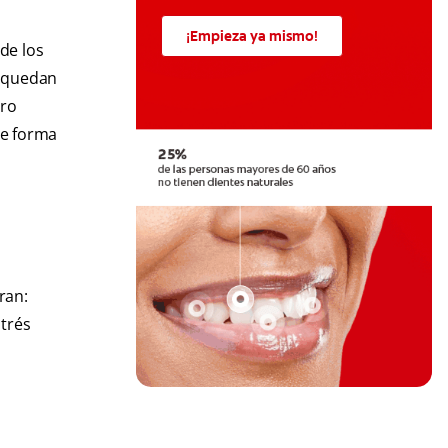
¡Empieza ya mismo!
de los
e quedan
ero
de forma
ran:
strés