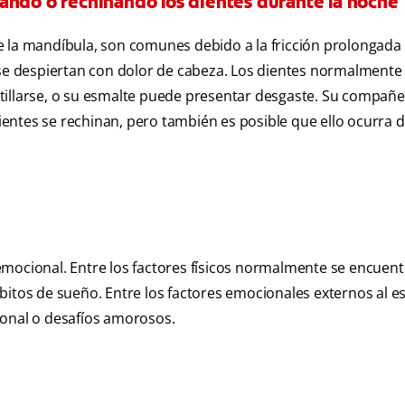
ando o rechinando los dientes durante la noche
 de la mandíbula, son comunes debido a la fricción prolongada 
e despiertan con dolor de cabeza. Los dientes normalment
tillarse, o su esmalte puede presentar desgaste. Su compañ
entes se rechinan, pero también es posible que ello ocurra 
o emocional. Entre los factores físicos normalmente se encuent
hábitos de sueño. Entre los factores emocionales externos al e
ional o desafíos amorosos.