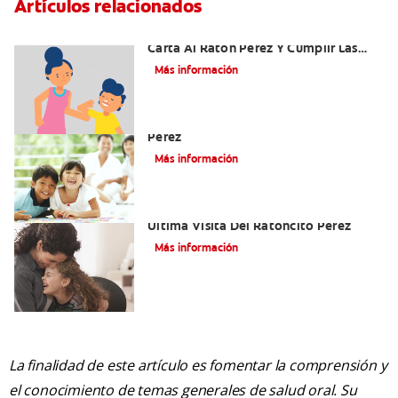
Artículos relacionados
Ideas Recomendadas Para Escribir La
Carta Al Ratón Pérez Y Cumplir Las
Fantasías De Su Hijo/A
Más información
Cómo Montar Un Kit Del Ratoncito
Pérez
Más información
Adiós Dientes De Leche: Celebrando La
Última Visita Del Ratoncito Pérez
Más información
La finalidad de este artículo es fomentar la comprensión y
el conocimiento de temas generales de salud oral. Su