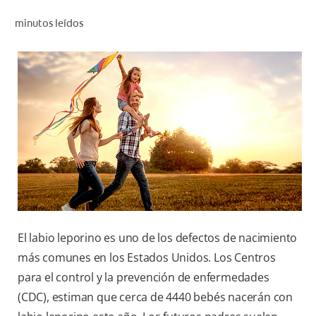
CHEQUEO DE SALUD BUCAL
minutos leídos
SELECCIÓN DE PRODUCTOS
PARA PROFESIONALES
CUPONES
DÓNDE COMPRAR
BO (ES)
SUSCRÍBETE
El labio leporino es uno de los defectos de nacimiento
más comunes en los Estados Unidos. Los Centros
para el control y la prevención de enfermedades
(CDC), estiman que cerca de 4440 bebés nacerán con