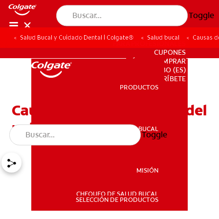
Toggle
Salud Bucal y Cuidado Dental | Colgate®
Salud bucal
Causas de
PARA PROFESIONALES
CUPONES
DÓNDE COMPRAR
BO (ES)
SUSCRÍBETE
PRODUCTOS
PRODUCTOS
Causas de la inflamación del
paladar blando
SALUD BUCAL
Toggle
SALUD BUCAL
MISIÓN
CHEQUEO DE SALUD BUCAL
MISIÓN
SELECCIÓN DE PRODUCTOS