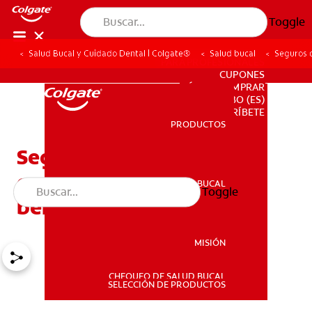
Toggle
Salud Bucal y Cuidado Dental | Colgate®
Salud bucal
Seguros 
PARA PROFESIONALES
CUPONES
DÓNDE COMPRAR
BO (ES)
SUSCRÍBETE
PRODUCTOS
PRODUCTOS
Seguros dentales
económicos y todos sus
SALUD BUCAL
Toggle
SALUD BUCAL
beneficios
MISIÓN
CHEQUEO DE SALUD BUCAL
MISIÓN
SELECCIÓN DE PRODUCTOS