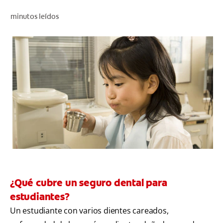
CHEQUEO DE SALUD BUCAL
minutos leídos
SELECCIÓN DE PRODUCTOS
PARA PROFESIONALES
CUPONES
DÓNDE COMPRAR
BO (ES)
SUSCRÍBETE
¿Qué cubre un seguro dental para
estudiantes?
Un estudiante con varios dientes careados,