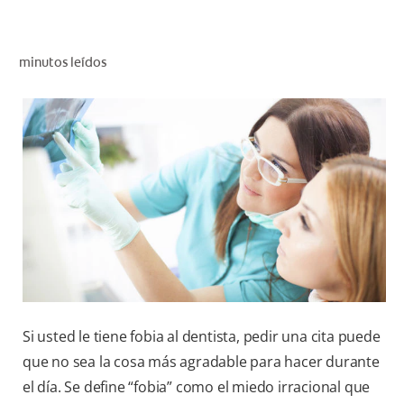
CHEQUEO DE SALUD BUCAL
SELECCIÓN DE PRODUCTOS
minutos leídos
PARA PROFESIONALES
CUPONES
DÓNDE COMPRAR
BO (ES)
SUSCRÍBETE
Si usted le tiene fobia al dentista, pedir una cita puede
que no sea la cosa más agradable para hacer durante
el día. Se define “fobia” como el miedo irracional que